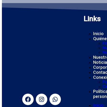
Links
Inicio
Quiéne
Fi
Nu
Nu
Nuestr
Notici
Corpor
Conta
Conexi
Po
Ca
Políti
person
Inicio