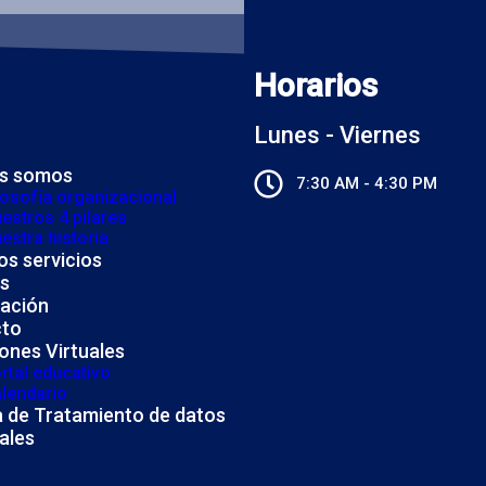
Horarios
Lunes - Viernes
s somos
7:30 AM - 4:30 PM
losofía organizacional
estros 4 pilares
estra historia
os servicios
as
ación
cto
ones Virtuales
rtal educativo
lendario
ca de Tratamiento de datos
ales