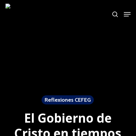
Skip
to
main
content
Reflexiones CEFEG
El Gobierno de
Cristo en tiempos